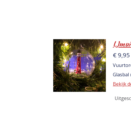
IJmui
€ 9,95
Vuurtor
Glasbal
Bekijk d
Uitges