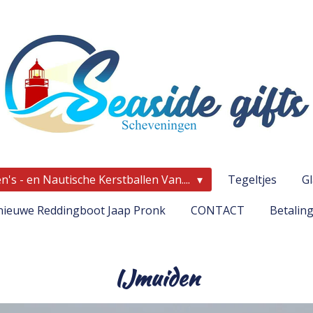
's - en Nautische Kerstballen Van....
Tegeltjes
G
ieuwe Reddingboot Jaap Pronk
CONTACT
Betalin
IJmuiden