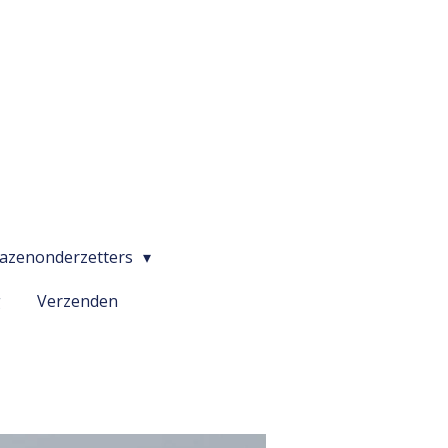
lazenonderzetters
g
Verzenden