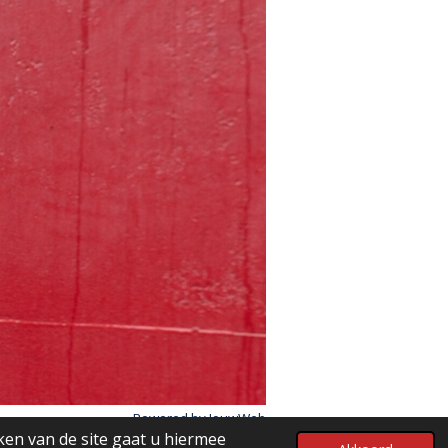
Powered by
JouwWeb
ken van de site gaat u hiermee