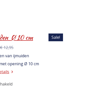
den Ø 10 cm
Sale!
€ 12,95
en van ijmuiden
 met opening Ø 10 cm
etails
chakeld