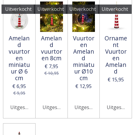
Uitverkocht
Uitverkocht
Uitverkocht
Uitverkocht
Amelan
Amelan
Vuurtor
Orname
d
d
en
nt
vuurtor
vuurtor
Amelan
Vuurtor
en
en 8cm
d
en
miniatu
miniatu
Amelan
€ 7,95
ur Ø 6
ur Ø10
d
€ 10,95
cm
cm
€ 15,95
€ 6,95
€ 12,95
€ 9,95
Uitgeschakeld
Uitgeschakeld
Uitgeschakeld
Uitgeschake