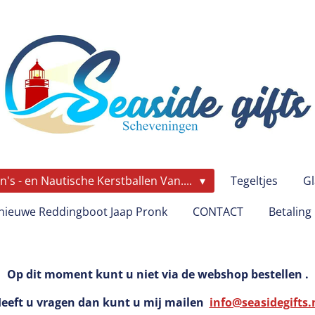
's - en Nautische Kerstballen Van....
Tegeltjes
Gl
ieuwe Reddingboot Jaap Pronk
CONTACT
Betaling
Op dit moment kunt u niet via de webshop bestellen .
eeft u vragen dan kunt u mij mailen
info@seasidegifts.