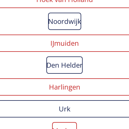
Noordwijk
IJmuiden
Den Helder
Harlingen
Urk