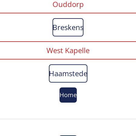
Ouddorp
Breskens
West Kapelle
Haamstede
Home