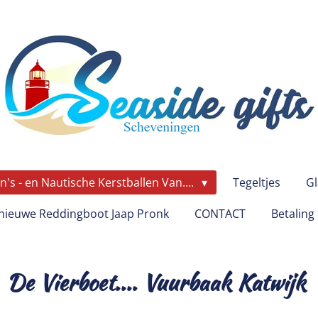
's - en Nautische Kerstballen Van....
Tegeltjes
Gl
ieuwe Reddingboot Jaap Pronk
CONTACT
Betaling
De Vierboet.... Vuurbaak Katwijk