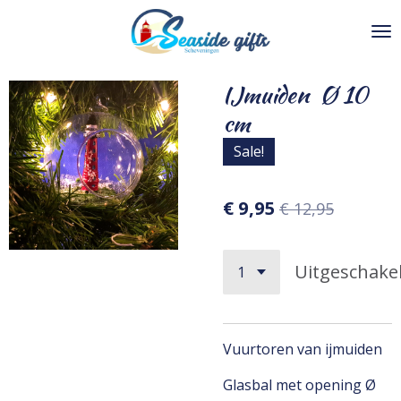
Ga
direct
naar
de
IJmuiden Ø 10
hoofdinhoud
cm
Sale!
€ 9,95
€ 12,95
Uitgeschake
Vuurtoren van ijmuiden
Glasbal met opening Ø