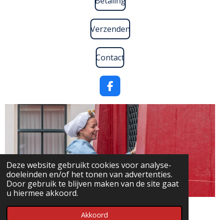
Betaling
Verzenden
Contact
F
a
c
e
b
o
o
k
Deze website gebruikt cookies voor analyse-
doeleinden en/of het tonen van advertenties.
Door gebruik te blijven maken van de site gaat
u hiermee akkoord.
© 2020 - 2026 Seasidegifts
Akkoord
Powered by
JouwWeb