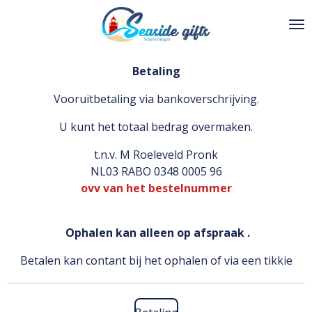
Ga
direct
naar
de
Betaling
hoofdinhoud
Vooruitbetaling via bankoverschrijving.
U kunt het totaal bedrag overmaken.
t.n.v. M Roeleveld Pronk
NL03 RABO 0348 0005 96
ovv van het bestelnummer
Ophalen kan alleen op afspraak .
Betalen kan contant bij het ophalen of via een tikkie