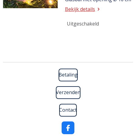
Bekijk details
Uitgeschakeld
Betaling
Verzenden
Contact
F
a