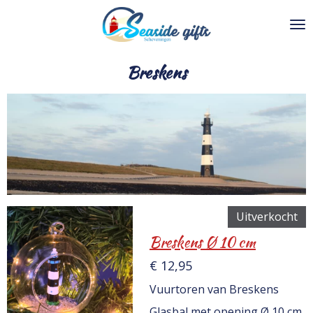
Ga
direct
naar
de
Breskens
hoofdinhoud
Uitverkocht
Breskens Ø 10 cm
€ 12,95
Vuurtoren van Breskens
Glasbal met opening Ø 10 cm