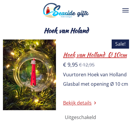
Ga
direct
naar
de
Hoek van Holand
hoofdinhoud
Sale!
Hoek van Holland Ø 10cm
€ 9,95
€ 12,95
Vuurtoren Hoek van Holland
Glasbal met opening Ø 10 cm
Bekijk details
Uitgeschakeld