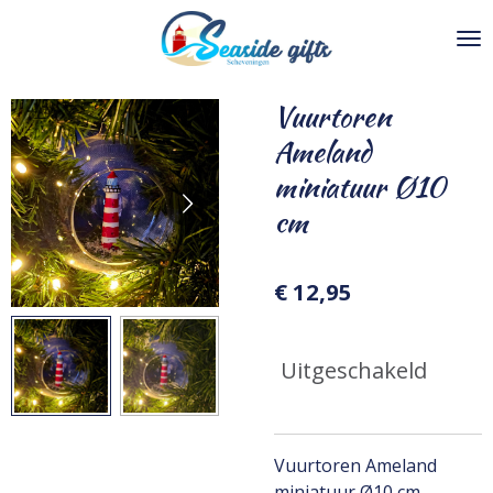
Ga
direct
naar
de
Vuurtoren
hoofdinhoud
Ameland
miniatuur Ø10
cm
€ 12,95
Uitgeschakeld
Vuurtoren Ameland
miniatuur Ø10 cm