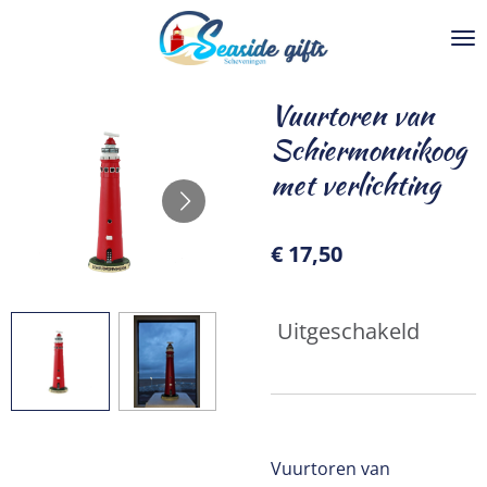
Ga
direct
naar
de
Vuurtoren van
hoofdinhoud
Schiermonnikoog
met verlichting
€ 17,50
Uitgeschakeld
Vuurtoren van