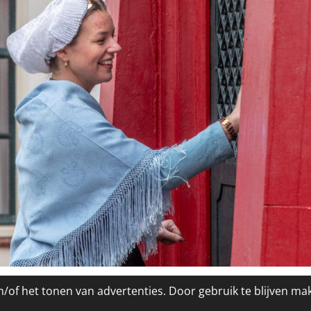
o
o
k
/of het tonen van advertenties. Door gebruik te blijven ma