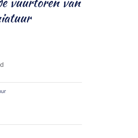
de vuurtoren van
iatuur
ld
uur