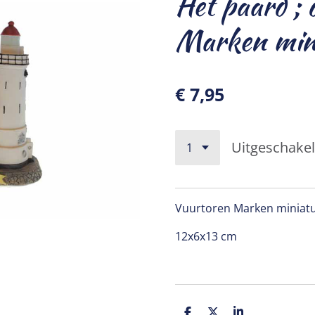
Het paard ; 
Marken min
€ 7,95
Uitgeschake
Vuurtoren Marken miniat
12x6x13 cm