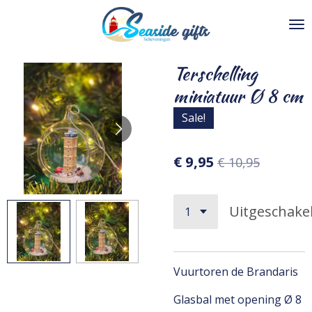
Ga
direct
naar
de
Terschelling
hoofdinhoud
miniatuur Ø 8 cm
Sale!
€ 9,95
€ 10,95
Uitgeschake
Vuurtoren de Brandaris
Glasbal met opening Ø 8