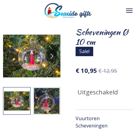
Ga
direct
naar
de
Scheveningen Ø
hoofdinhoud
10 cm
Sale!
€ 10,95
€ 12,95
Uitgeschakeld
Vuurtoren
Scheveningen