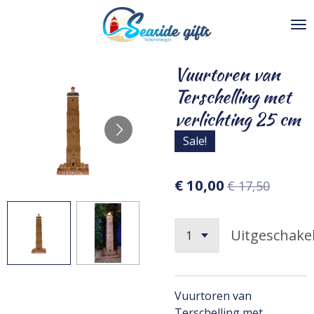
Ga
direct
naar
de
Vuurtoren van
hoofdinhoud
Terschelling met
verlichting 25 cm
Sale!
€ 10,00
€ 17,50
Uitgeschake
Vuurtoren van
Terschelling met