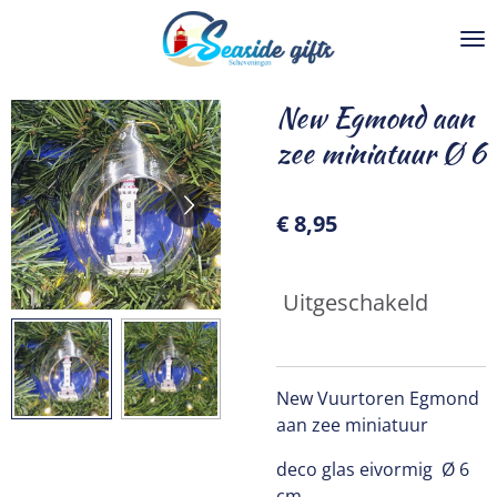
Ga
direct
naar
de
New Egmond aan
hoofdinhoud
zee miniatuur Ø 6
€ 8,95
Uitgeschakeld
New Vuurtoren Egmond
aan zee miniatuur
deco glas eivormig Ø 6
cm