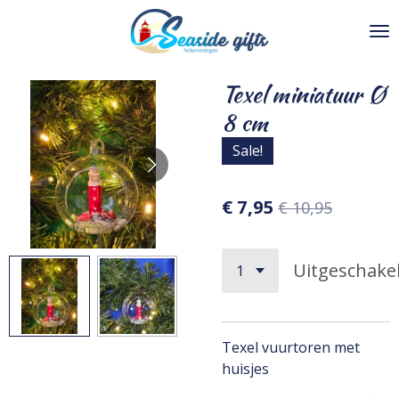
Ga
direct
naar
de
Texel miniatuur Ø
hoofdinhoud
8 cm
Sale!
€ 7,95
€ 10,95
Uitgeschake
Texel vuurtoren met
huisjes