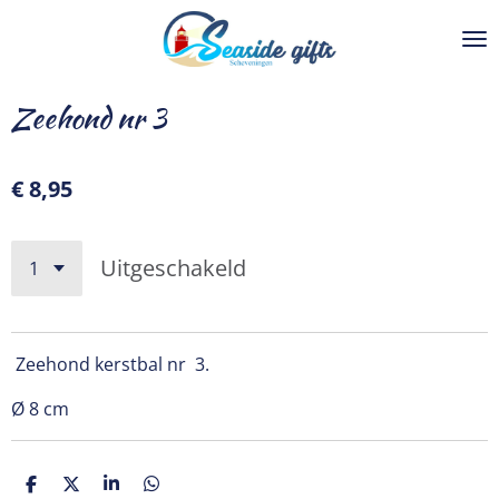
Ga
direct
naar
de
Zeehond nr 3
hoofdinhoud
€ 8,95
Uitgeschakeld
Zeehond kerstbal nr 3.
Ø 8 cm
D
D
S
D