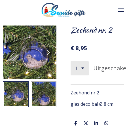
Ga
direct
naar
de
Zeehond nr. 2
hoofdinhoud
€ 8,95
Uitgeschake
Zeehond nr 2
glas deco bal Ø 8 cm
D
D
S
D