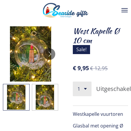
Ga
direct
naar
de
West Kapelle Ø
hoofdinhoud
10 cm
Sale!
€ 9,95
€ 12,95
Uitgeschake
Westkapelle vuurtoren
Glasbal met opening Ø