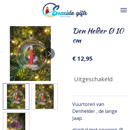
Ga
direct
naar
de
Den Helder Ø 10
hoofdinhoud
cm
€ 12,95
Uitgeschakeld
Vuurtoren van
Denhelder , de lange
Jaap.
glasbal met opening Ø