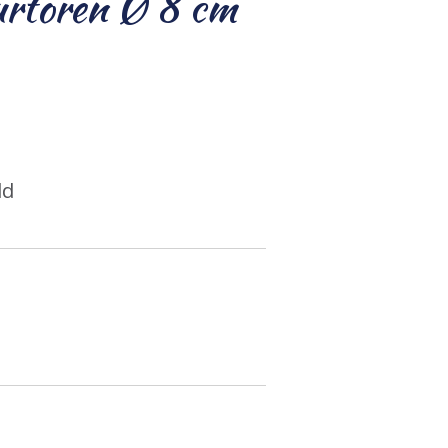
urtoren Ø 8 cm
ld