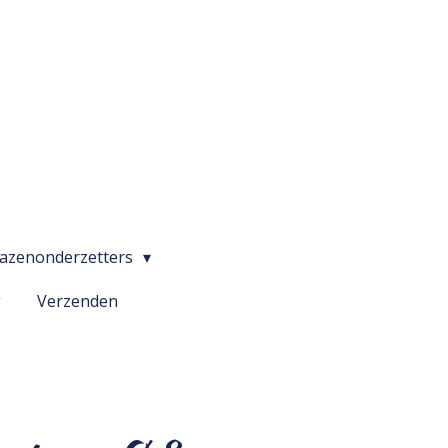
lazenonderzetters
g
Verzenden