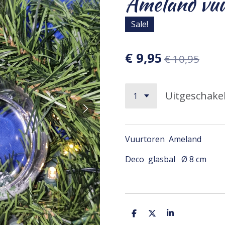
Ameland vu
Sale!
€ 9,95
€ 10,95
Uitgeschake
Vuurtoren Ameland
Deco glasbal Ø 8 cm
D
D
S
e
e
h