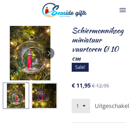
Ga
direct
naar
de
Schiermonnikoog
hoofdinhoud
miniatuur
vuurtoren Ø 10
cm
Sale!
€ 11,95
€ 12,95
Uitgeschake