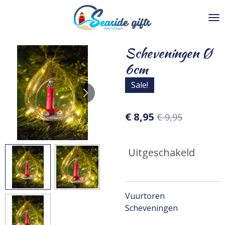
Ga
direct
naar
de
Scheveningen Ø
hoofdinhoud
6cm
Sale!
€ 8,95
€ 9,95
Uitgeschakeld
Vuurtoren
Scheveningen