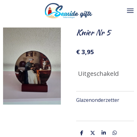
Ga
direct
naar
de
Knier Nr 5
hoofdinhoud
€ 3,95
Uitgeschakeld
Glazenonderzetter
D
D
S
D