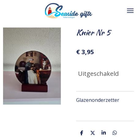
Ga
direct
naar
de
Knier Nr 5
hoofdinhoud
€ 3,95
Uitgeschakeld
Glazenonderzetter
D
D
S
D