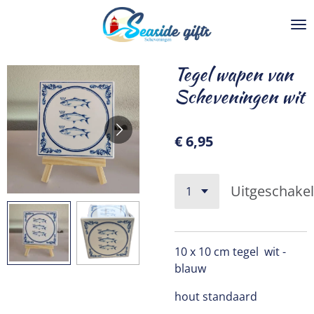
Ga
direct
naar
de
Tegel wapen van
hoofdinhoud
Scheveningen wit
€ 6,95
Uitgeschake
10 x 10 cm tegel wit -
blauw
hout standaard