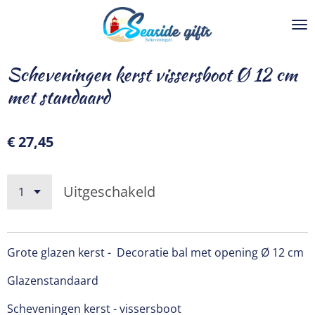
Ga
direct
naar
de
Scheveningen kerst vissersboot Ø 12 cm
hoofdinhoud
met standaard
€ 27,45
Uitgeschakeld
Grote glazen kerst - Decoratie bal met opening Ø 12 cm
Glazenstandaard
Scheveningen kerst - vissersboot