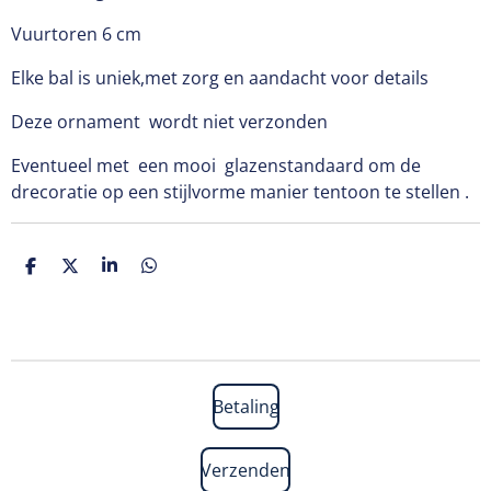
Vuurtoren 6 cm
Elke bal is uniek,met zorg en aandacht voor details
Deze ornament wordt niet verzonden
Eventueel met een mooi glazenstandaard om de
drecoratie op een stijlvorme manier tentoon te stellen .
D
D
S
D
e
e
h
e
l
e
a
l
e
l
r
e
n
e
n
Betaling
Verzenden