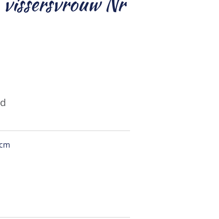
 vissersvrouw Nr
ld
0 cm