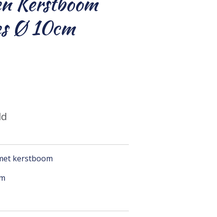
en Kerstboom
es Ø 10cm
ld
 met kerstboom
cm