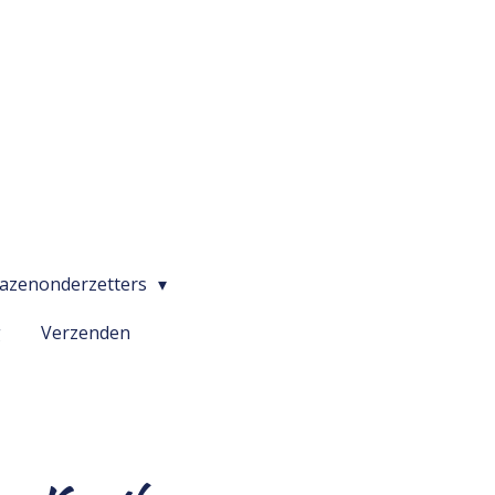
lazenonderzetters
g
Verzenden