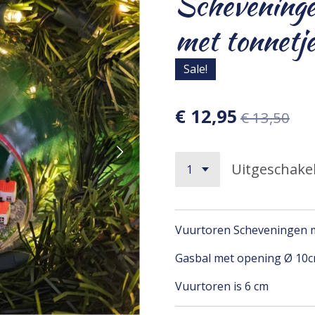
Schevening
met tonnetj
Sale!
€ 12,95
€ 13,50
Uitgeschake
Vuurtoren Scheveningen
Gasbal met opening Ø 10
Vuurtoren is 6 cm