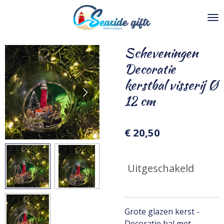
Ga
direct
naar
de
Scheveningen
hoofdinhoud
Decoratie
kerstbal visserij Ø
12 cm
€ 20,50
Uitgeschakeld
Grote glazen kerst -
Decoratie bal met