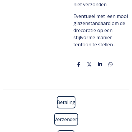
niet verzonden
Eventueel met een mooi
glazenstandaard om de
drecoratie op een
stijlvorme manier
tentoon te stellen .
D
D
S
D
e
e
h
e
l
e
a
l
e
l
r
e
n
e
n
Betaling
Verzenden