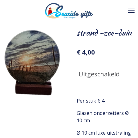
Ga
direct
naar
de
strand -zee-duin
hoofdinhoud
€ 4,00
Uitgeschakeld
Per stuk € 4,
Glazen onderzetters Ø
10 cm
Ø 10 cm luxe uitstraling