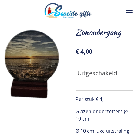
Ga
direct
naar
de
Zonondergang
hoofdinhoud
€ 4,00
Uitgeschakeld
Per stuk € 4,
Glazen onderzetters Ø
10 cm
Ø 10 cm luxe uitstraling