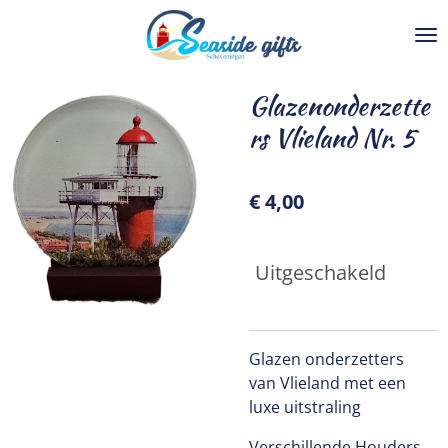
Ga
direct
naar
de
Glazenonderzette
hoofdinhoud
rs Vlieland Nr. 5
€ 4,00
Uitgeschakeld
Glazen onderzetters
van Vlieland met een
luxe uitstraling
Verschillende Houders