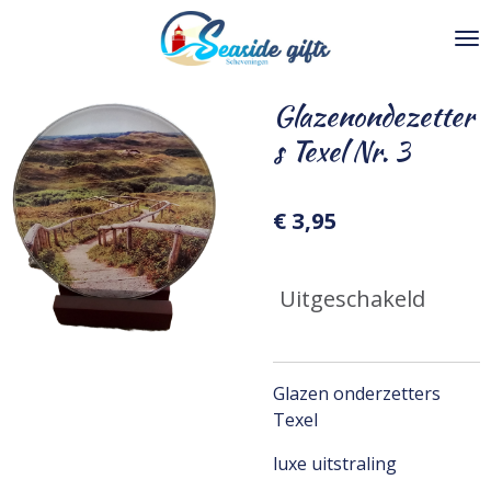
Ga
direct
naar
de
Glazenondezetter
hoofdinhoud
s Texel Nr. 3
€ 3,95
Uitgeschakeld
Glazen onderzetters
Texel
luxe uitstraling