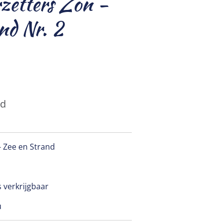
zetters Zon -
nd Nr. 2
ld
- Zee en Strand
 verkrijgbaar
u