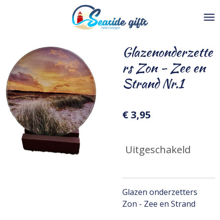
Ga
direct
naar
de
Glazenonderzette
hoofdinhoud
rs Zon - Zee en
Strand Nr.1
€ 3,95
Uitgeschakeld
Glazen onderzetters
Zon - Zee en Strand