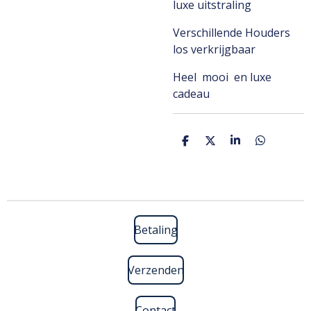
luxe uitstraling
Verschillende Houders
los verkrijgbaar
Heel mooi en luxe
cadeau
D
D
S
D
e
e
h
e
l
e
a
l
e
l
r
e
n
e
n
Betaling
Verzenden
Contact