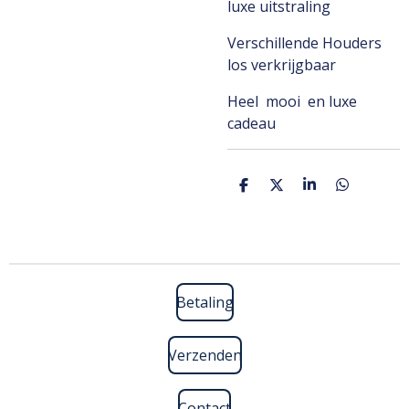
luxe uitstraling
Verschillende Houders
los verkrijgbaar
Heel mooi en luxe
cadeau
D
D
S
D
e
e
h
e
l
e
a
l
e
l
r
e
n
e
n
Betaling
Verzenden
Contact