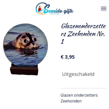
Ga
direct
naar
de
Glazenonderzette
hoofdinhoud
rs Zeehonden Nr.
1
€ 3,95
Uitgeschakeld
Glazen onderzetters
Zeehonden