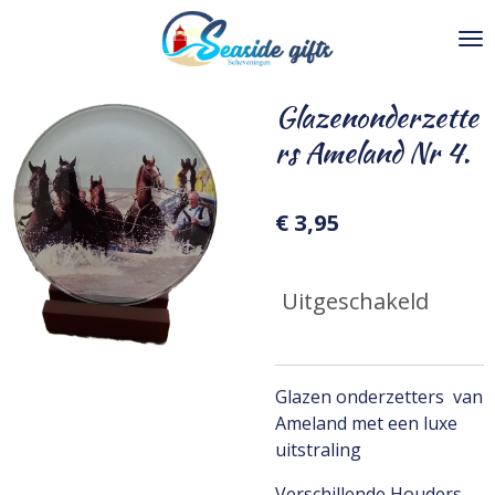
Ga
direct
naar
de
Glazenonderzette
hoofdinhoud
rs Ameland Nr 4.
€ 3,95
Uitgeschakeld
Glazen onderzetters van
Ameland met een luxe
uitstraling
Verschillende Houders