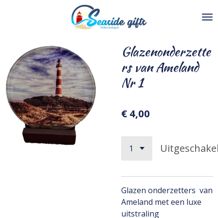
Ga
direct
naar
de
Glazenonderzette
hoofdinhoud
rs van Ameland
Nr 1
€ 4,00
Uitgeschake
Glazen onderzetters van
Ameland met een luxe
uitstraling