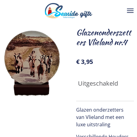
Ga
direct
naar
de
Glazenonderszett
hoofdinhoud
ers Vlieland nr.4
€ 3,95
Uitgeschakeld
Glazen onderzetters
van Vlieland met een
luxe uitstraling
Verschillende Houders