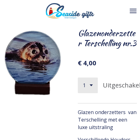
Ga
direct
naar
de
Glazenonderzette
hoofdinhoud
r Terschelling nr.3
€ 4,00
Uitgeschake
Glazen onderzetters van
Terschelling met een
luxe uitstraling
Verschillende Houders