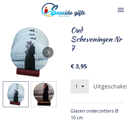
Ga
direct
naar
de
Oud
hoofdinhoud
Scheveningen Nr
7
€ 3,95
Uitgeschake
Glazen onderzetters Ø
10 cm