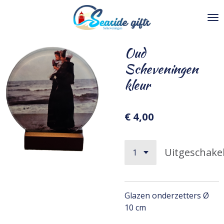
Ga
direct
naar
de
Oud
hoofdinhoud
Scheveningen
kleur
€ 4,00
Uitgeschake
Glazen onderzetters Ø
10 cm