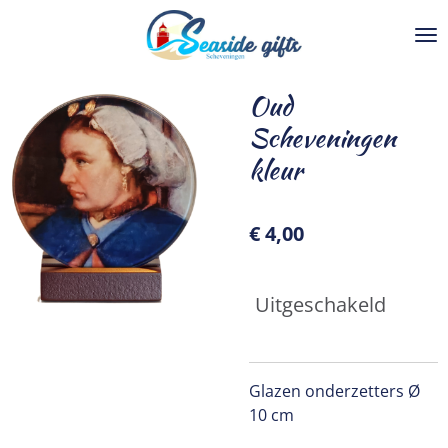
Ga
direct
naar
de
Oud
hoofdinhoud
Scheveningen
kleur
€ 4,00
Uitgeschakeld
Glazen onderzetters Ø
10 cm