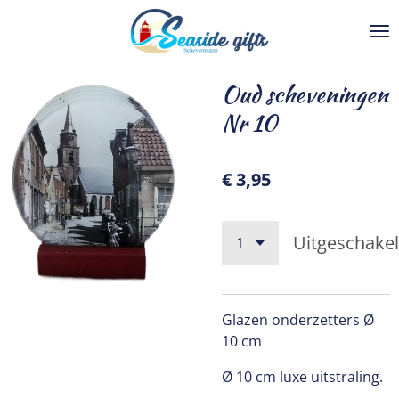
Ga
direct
naar
de
Oud scheveningen
hoofdinhoud
Nr 10
€ 3,95
Uitgeschake
Glazen onderzetters Ø
10 cm
Ø 10 cm luxe uitstraling.