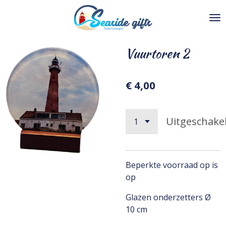
Ga
direct
naar
de
Vuurtoren 2
hoofdinhoud
€ 4,00
Uitgeschake
Beperkte voorraad op is
op
Glazen onderzetters Ø
10 cm