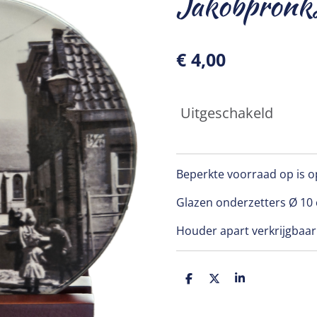
Jakobpronks
€ 4,00
Uitgeschakeld
Beperkte voorraad op is 
Glazen onderzetters Ø 1
Houder apart verkrijgbaar
D
D
S
e
e
h
l
e
a
e
l
r