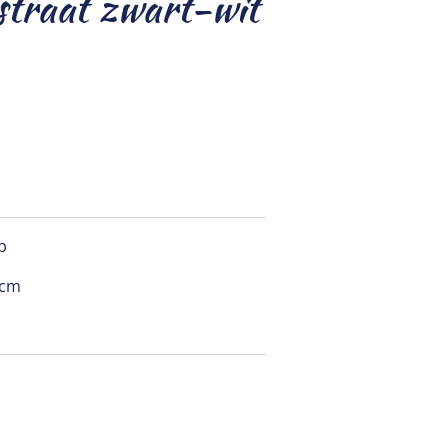
traat zwart-wit
op
0 cm