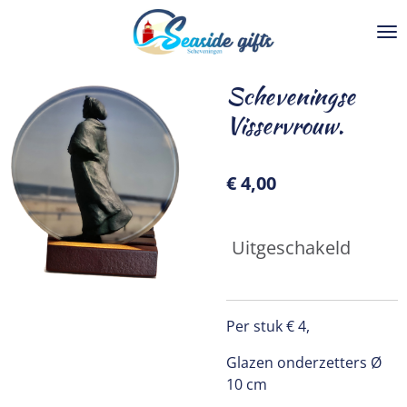
Ga
direct
naar
de
Scheveningse
hoofdinhoud
Visservrouw.
€ 4,00
Uitgeschakeld
Per stuk € 4,
Glazen onderzetters Ø
10 cm