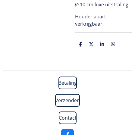
Ø 10 cm luxe uitstraling
Houder apart
verkrijgbaar
D
D
S
D
e
e
h
e
l
e
a
l
e
l
r
e
n
e
n
Betaling
Verzenden
Contact