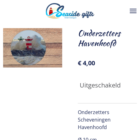
Ga
direct
naar
de
Onderzetters
hoofdinhoud
Havenhoofd
€ 4,00
Uitgeschakeld
Onderzetters
Scheveningen
Havenhoofd
Ø 10 cm