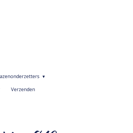
lazenonderzetters
g
Verzenden