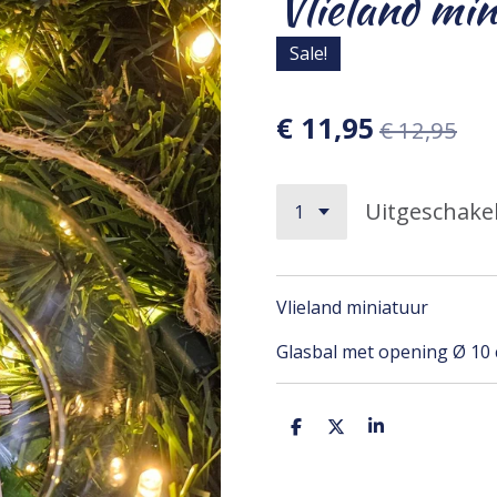
Vlieland mi
Sale!
€ 11,95
€ 12,95
Uitgeschake
Vlieland miniatuur
Glasbal met opening Ø 10
D
D
S
e
e
h
l
e
a
e
l
r