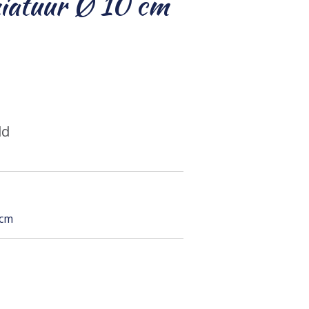
niatuur Ø 10 cm
ld
 cm